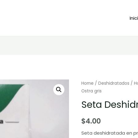
Inic
Home
/
Deshidratados
/
H
Ostra gris
Seta Deshid
$
4.00
Seta deshidratada en pre