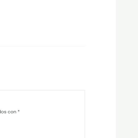
dos con
*